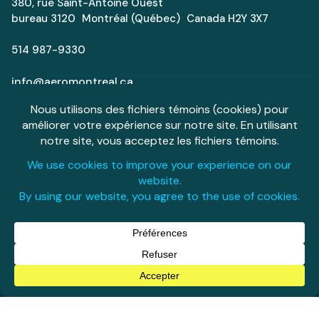
380, rue Saint-Antoine Ouest
bureau 3120 Montréal (Québec) Canada H2Y 3X7
514 987-9330
info@aeromontreal.ca
La relève
Carrières
Médias
Espace Aéro
English