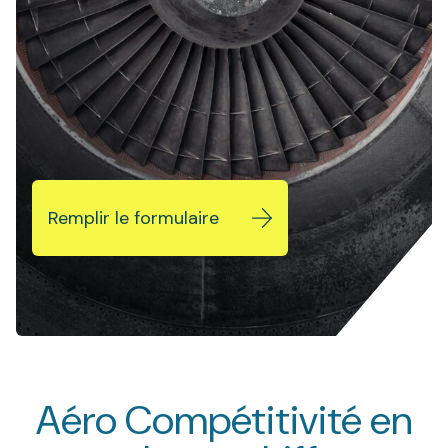
Remplir le formulaire
7
5
5
9
0
2
Aéro Compétitivité en