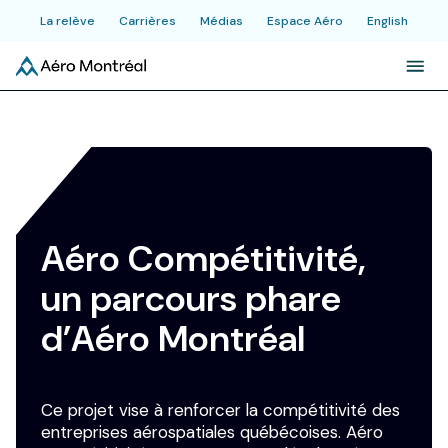
La relève
Carrières
Médias
Espace Aéro
English
À propos
>
>
Initiatives
Aéro Compétitivité,
Industrie
un parcours phare
Actualités et publications
d’Aéro Montréal
Événements
Ce projet vise à renforcer la compétitivité des
entreprises aérospatiales québécoises. Aéro