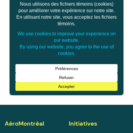
AéroMontréal
Initiatives